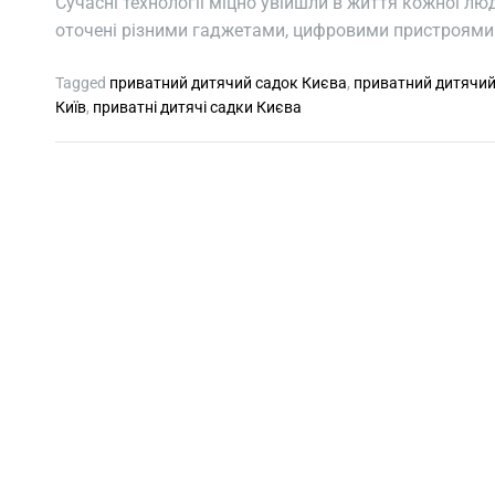
Сучасні технології міцно увійшли в життя кожної лю
оточені різними гаджетами, цифровими пристроями 
Tagged
приватний дитячий садок Києва
,
приватний дитячий
Київ
,
приватні дитячі садки Києва