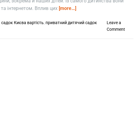
дини, зокрема й наших дітей. Із самого дитинства вони
та інтернетом. Вплив цих
[more…]
 садок Києва вартість
,
приватний дитячий садок
Leave a
o
Comment
n
В
п
л
и
в
с
у
ч
а
с
н
и
х
т
е