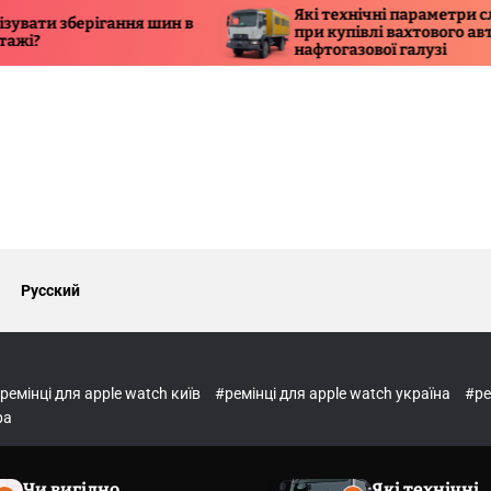
Які технічні параметри слід враховув
ігання шин в
при купівлі вахтового автобуса для
нафтогазової галузі
Русский
ремінці для apple watch київ
#ремінці для apple watch україна
#ре
ра
Чи вигідно
Які технічні