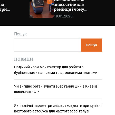
4
m
ід
зносостійкість
o
при
ремінця і чому
d
вого
важливо звернути
e
19.05.2025
увагу на шви
галузі
Пошук
Пошук
НОВИНИ
Надійний кран-маніпулятор для роботи з
будівельними панелями та армованими плитами
Чи вигідно організувати зберігання шин в Києві в
шиномонтажі?
Які технічні параметри слід враховувати при купівлі
вахтового автобуса для нафтогазової галузі