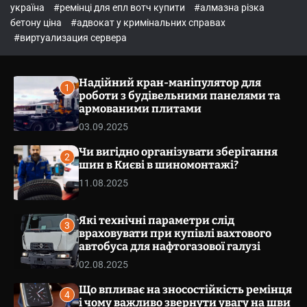
o
україна
#ремінці для епл вотч купити
#алмазна різка
l
бетону ціна
#адвокат у кримінальних справах
o
r
#виртуализация сервера
m
o
d
Надійний кран-маніпулятор для
e
1
роботи з будівельними панелями та
армованими плитами
03.09.2025
Чи вигідно організувати зберігання
2
шин в Києві в шиномонтажі?
11.08.2025
Які технічні параметри слід
3
враховувати при купівлі вахтового
автобуса для нафтогазової галузі
02.08.2025
Що впливає на зносостійкість ремінця
4
і чому важливо звернути увагу на шви