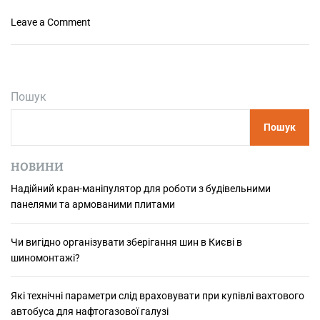
р
o
Leave a Comment
е
n
м
Р
і
і
н
з
ц
Пошук
н
я
о
і
Пошук
в
ч
и
о
д
НОВИНИ
м
и
у
Надійний кран-маніпулятор для роботи з будівельними
р
в
панелями та армованими плитами
е
а
м
ж
і
Чи вигідно організувати зберігання шин в Києві в
л
н
шиномонтажі?
и
ц
в
і
о
Які технічні параметри слід враховувати при купівлі вахтового
в
з
автобуса для нафтогазової галузі
д