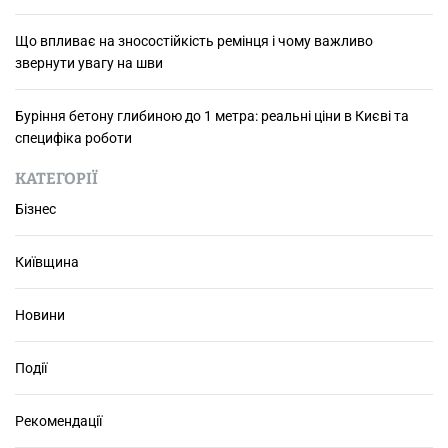
в
л
е
Що впливає на зносостійкість ремінця і чому важливо
я
р
звернути увагу на шви
A
н
p
у
p
Буріння бетону глибиною до 1 метра: реальні ціни в Києві та
т
l
специфіка роботи
и
e
у
W
КАТЕГОРІЇ
в
a
а
Бізнес
t
г
c
у
Київщина
h
н
а
Новини
ш
в
и
Події
Рекомендації