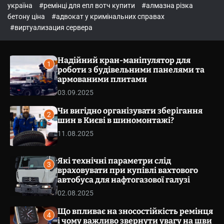
o
україна
#ремінці для епл вотч купити
#алмазна різка
l
бетону ціна
#адвокат у кримінальних справах
o
r
#виртуализация сервера
m
o
d
Надійний кран-маніпулятор для
e
1
роботи з будівельними панелями та
армованими плитами
03.09.2025
Чи вигідно організувати зберігання
2
шин в Києві в шиномонтажі?
11.08.2025
Які технічні параметри слід
3
враховувати при купівлі вахтового
автобуса для нафтогазової галузі
02.08.2025
Що впливає на зносостійкість ремінця
4
і чому важливо звернути увагу на шви