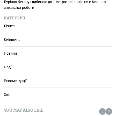
й
Буріння бетону глибиною до 1 метра: реальні ціни в Києві та
у
специфіка роботи
п
р
КАТЕГОРІЇ
и
Бізнес
в
а
Київщина
т
н
о
Новини
м
у
Події
д
и
т
Рекомендації
я
ч
Світ
о
м
у
YOU MAY ALSO LIKE:
с