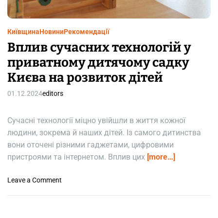
m
e
Київщина
Новини
Рекомендації
Вплив сучасних технологій у
приватному дитячому садку
Києва на розвиток дітей
01.12.2024
editors
Сучасні технології міцно увійшли в життя кожної
людини, зокрема й наших дітей. Із самого дитинства
вони оточені різними гаджетами, цифровими
пристроями та інтернетом. Вплив цих
[more…]
o
Leave a Comment
n
В
п