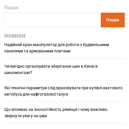
л
Пошук
и
в
Пошук
с
у
ч
НОВИНИ
а
Надійний кран-маніпулятор для роботи з будівельними
с
панелями та армованими плитами
н
и
х
Чи вигідно організувати зберігання шин в Києві в
т
шиномонтажі?
е
х
Які технічні параметри слід враховувати при купівлі вахтового
н
автобуса для нафтогазової галузі
о
л
Що впливає на зносостійкість ремінця і чому важливо
о
звернути увагу на шви
г
і