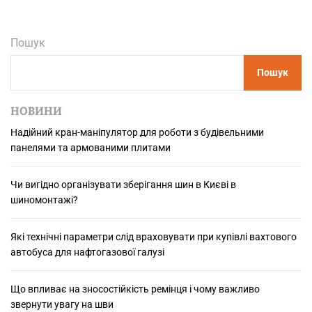
е
р
Пошук
е
в
Пошук
а
г
и
НОВИНИ
м
Надійний кран-маніпулятор для роботи з будівельними
і
панелями та армованими плитами
г
р
а
Чи вигідно організувати зберігання шин в Києві в
ц
шиномонтажі?
і
ї
Які технічні параметри слід враховувати при купівлі вахтового
в
автобуса для нафтогазової галузі
O
ff
Що впливає на зносостійкість ремінця і чому важливо
i
звернути увагу на шви
c