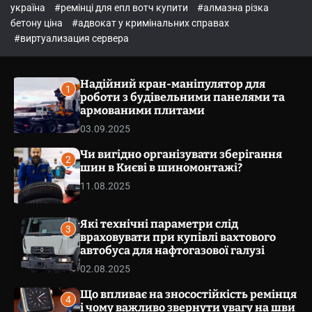
o
україна
#ремінці для епл вотч купити
#алмазна різка
l
бетону ціна
#адвокат у кримінальних справах
o
r
#виртуализация сервера
m
o
d
Надійний кран-маніпулятор для
e
1
роботи з будівельними панелями та
армованими плитами
03.09.2025
Чи вигідно організувати зберігання
2
шин в Києві в шиномонтажі?
11.08.2025
Які технічні параметри слід
3
враховувати при купівлі вахтового
автобуса для нафтогазової галузі
02.08.2025
Що впливає на зносостійкість ремінця
4
і чому важливо звернути увагу на шви