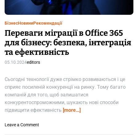
m
e
Бізнес
Новини
Рекомендації
Переваги міграції в Office 365
для бізнесу: безпека, інтеграція
та ефективність
05.10.2024
editors
Сьогодні технології дуже стрімко розвиваються і це
сприяє посиленій конкуренції на ринку. Тому багато
компаній для того, щоб залишатися
конкурентоспроможними, шукають нові способи
підвищити ефективність
[more…]
o
Leave a Comment
n
П