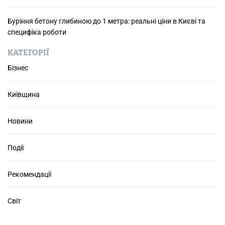
e
3
Буріння бетону глибиною до 1 метра: реальні ціни в Києві та
6
специфіка роботи
5
д
КАТЕГОРІЇ
л
Бізнес
я
б
Київщина
і
з
н
Новини
е
с
Події
у
:
б
Рекомендації
е
з
Світ
п
е