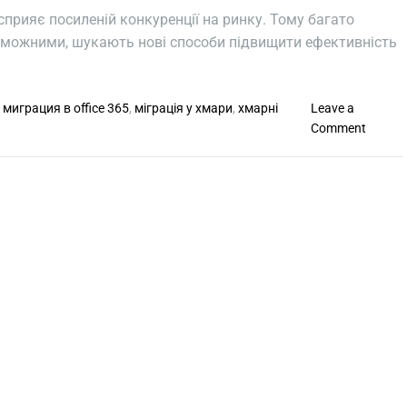
сприяє посиленій конкуренції на ринку. Тому багато
оможними, шукають нові способи підвищити ефективність
,
миграция в office 365
,
міграція у хмари
,
хмарні
Leave a
o
Comment
n
П
е
р
е
в
а
г
и
м
і
г
р
а