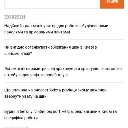
Пошук
н
а
й
НОВИНИ
к
Надійний кран-маніпулятор для роботи з будівельними
р
панелями та армованими плитами
а
щ
о
Чи вигідно організувати зберігання шин в Києві в
г
шиномонтажі?
о
х
Які технічні параметри слід враховувати при купівлі вахтового
о
автобуса для нафтогазової галузі
с
т
Що впливає на зносостійкість ремінця і чому важливо
и
звернути увагу на шви
н
г
у
Буріння бетону глибиною до 1 метра: реальні ціни в Києві та
в
специфіка роботи
У