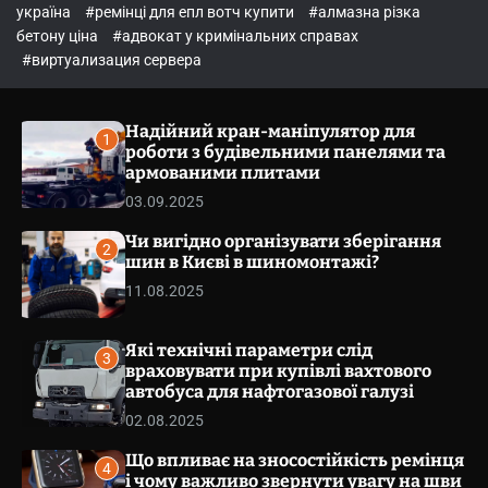
o
україна
#ремінці для епл вотч купити
#алмазна різка
l
бетону ціна
#адвокат у кримінальних справах
o
r
#виртуализация сервера
m
o
d
Надійний кран-маніпулятор для
e
1
роботи з будівельними панелями та
армованими плитами
03.09.2025
Чи вигідно організувати зберігання
2
шин в Києві в шиномонтажі?
11.08.2025
Які технічні параметри слід
3
враховувати при купівлі вахтового
автобуса для нафтогазової галузі
02.08.2025
Що впливає на зносостійкість ремінця
4
і чому важливо звернути увагу на шви