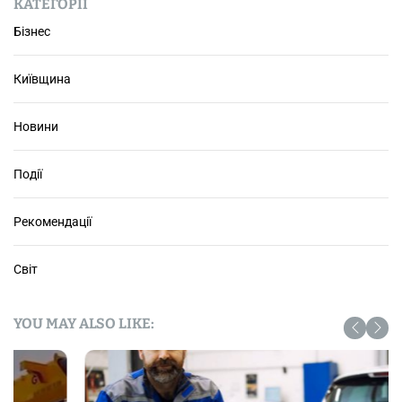
к
КАТЕГОРІЇ
р
Бізнес
а
ї
Київщина
н
і
.
Новини
Т
О
Події
П
х
о
Рекомендації
с
т
Світ
и
н
г
YOU MAY ALSO LIKE:
у
2
0
2