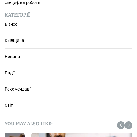
і
специфіка роботи
п
о
КАТЕГОРІЇ
л
Бізнес
і
п
Київщина
ш
и
т
Новини
и
н
Події
а
с
т
Рекомендації
р
і
Світ
й
YOU MAY ALSO LIKE: