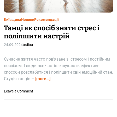
m
e
Київщина
Новини
Рекомендації
Танці як спосіб зняти стрес і
поліпшити настрій
24.09.2024
teditor
Сучасне життя часто пов’язане зі стресом і постійним
поспіхом. І люди все частіше шукають ефективні
способи розслабитися і поліпшити свій емоційний стан.
Студія танців –
[more…]
o
Leave a Comment
n
Т
а
н