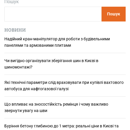
Пошук
ц
і
Пошук
я
к
с
НОВИНИ
п
Надійний кран-маніпулятор для роботи з будівельними
о
панелями та армованими плитами
с
і
б
Чи вигідно організувати зберігання шин в Києві в
з
шиномонтажі?
н
я
Які технічні параметри слід враховувати при купівлі вахтового
т
автобуса для нафтогазової галузі
и
с
Що впливає на зносостійкість ремінця і чому важливо
т
звернути увагу на шви
р
е
с
Буріння бетону глибиною до 1 метра: реальні ціни в Києві та