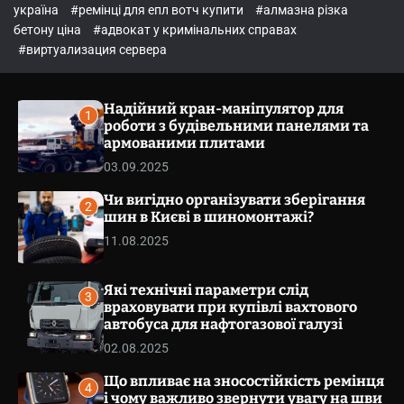
o
україна
#ремінці для епл вотч купити
#алмазна різка
l
бетону ціна
#адвокат у кримінальних справах
o
r
#виртуализация сервера
m
o
d
Надійний кран-маніпулятор для
e
1
роботи з будівельними панелями та
армованими плитами
03.09.2025
Чи вигідно організувати зберігання
2
шин в Києві в шиномонтажі?
11.08.2025
Які технічні параметри слід
3
враховувати при купівлі вахтового
автобуса для нафтогазової галузі
02.08.2025
Що впливає на зносостійкість ремінця
4
і чому важливо звернути увагу на шви