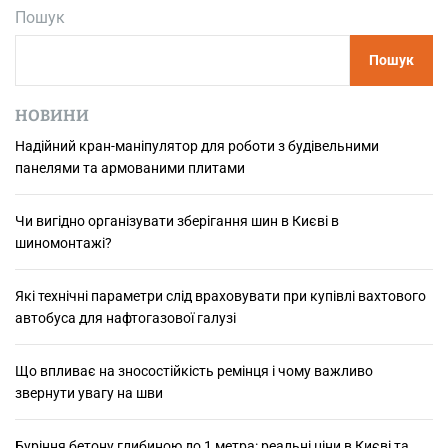
Пошук
и
г
Пошук
і
д
н
НОВИНИ
о
Надійний кран-маніпулятор для роботи з будівельними
о
панелями та армованими плитами
р
г
а
Чи вигідно організувати зберігання шин в Києві в
н
шиномонтажі?
і
з
Які технічні параметри слід враховувати при купівлі вахтового
у
автобуса для нафтогазової галузі
в
а
Що впливає на зносостійкість ремінця і чому важливо
т
звернути увагу на шви
и
з
б
Буріння бетону глибиною до 1 метра: реальні ціни в Києві та