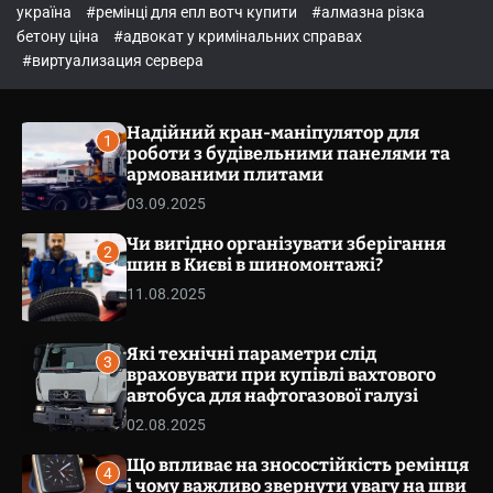
o
україна
#ремінці для епл вотч купити
#алмазна різка
l
бетону ціна
#адвокат у кримінальних справах
o
r
#виртуализация сервера
m
o
d
Надійний кран-маніпулятор для
e
1
роботи з будівельними панелями та
армованими плитами
03.09.2025
Чи вигідно організувати зберігання
2
шин в Києві в шиномонтажі?
11.08.2025
Які технічні параметри слід
3
враховувати при купівлі вахтового
автобуса для нафтогазової галузі
02.08.2025
Що впливає на зносостійкість ремінця
4
і чому важливо звернути увагу на шви