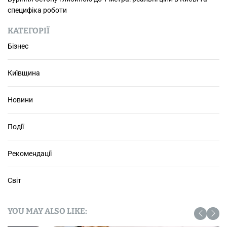
е
специфіка роботи
р
і
КАТЕГОРІЇ
г
Бізнес
а
н
Київщина
н
я
ш
Новини
и
н
Події
в
К
и
Рекомендації
є
в
Світ
і
в
ш
YOU MAY ALSO LIKE:
и