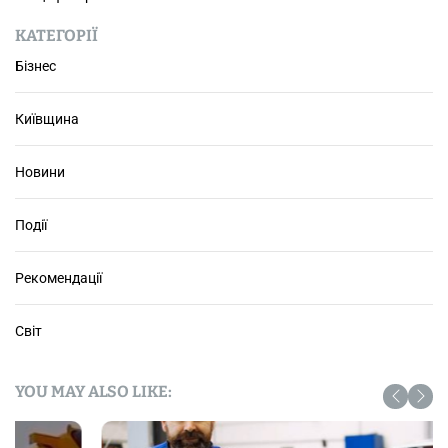
н
и
КАТЕГОРІЇ
х
Бізнес
д
л
Київщина
я
м
а
Новини
л
о
Події
г
о
т
Рекомендації
а
с
Світ
е
р
е
YOU MAY ALSO LIKE:
д
н