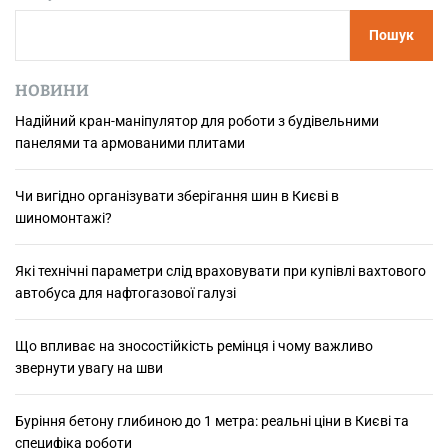
3
Пошук
с
е
р
НОВИНИ
в
Надійний кран-маніпулятор для роботи з будівельними
е
панелями та армованими плитами
р
и
з
Чи вигідно організувати зберігання шин в Києві в
б
шиномонтажі?
е
р
Які технічні параметри слід враховувати при купівлі вахтового
і
автобуса для нафтогазової галузі
г
а
Що впливає на зносостійкість ремінця і чому важливо
н
звернути увагу на шви
н
я
д
Буріння бетону глибиною до 1 метра: реальні ціни в Києві та
а
специфіка роботи