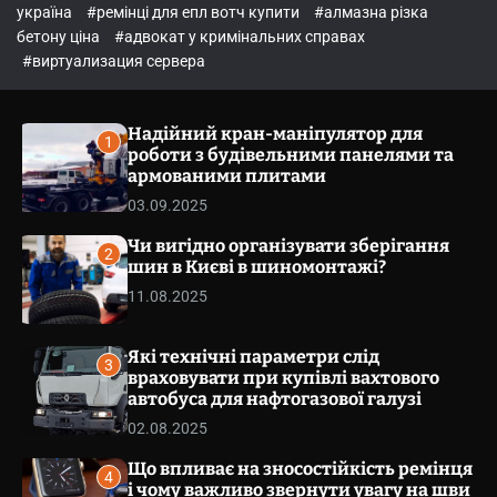
o
україна
#ремінці для епл вотч купити
#алмазна різка
l
бетону ціна
#адвокат у кримінальних справах
o
r
#виртуализация сервера
m
o
d
Надійний кран-маніпулятор для
e
1
роботи з будівельними панелями та
армованими плитами
03.09.2025
Чи вигідно організувати зберігання
2
шин в Києві в шиномонтажі?
11.08.2025
Які технічні параметри слід
3
враховувати при купівлі вахтового
автобуса для нафтогазової галузі
02.08.2025
Що впливає на зносостійкість ремінця
4
і чому важливо звернути увагу на шви