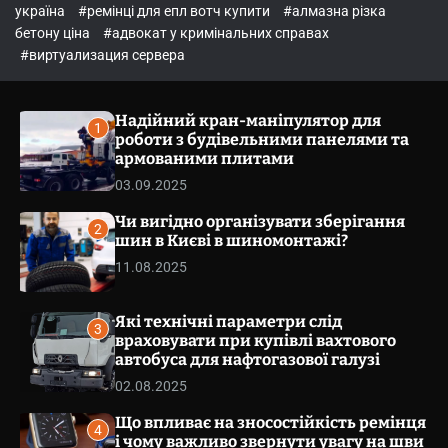
o
україна
#ремінці для епл вотч купити
#алмазна різка
l
бетону ціна
#адвокат у кримінальних справах
o
r
#виртуализация сервера
m
o
d
Надійний кран-маніпулятор для
e
1
роботи з будівельними панелями та
армованими плитами
03.09.2025
Чи вигідно організувати зберігання
2
шин в Києві в шиномонтажі?
11.08.2025
Які технічні параметри слід
3
враховувати при купівлі вахтового
автобуса для нафтогазової галузі
02.08.2025
Що впливає на зносостійкість ремінця
4
і чому важливо звернути увагу на шви