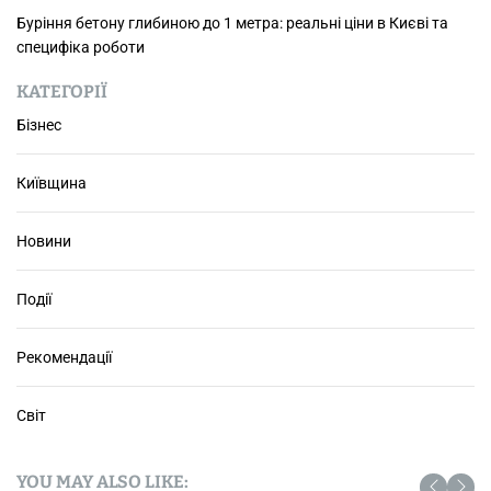
ї
Буріння бетону глибиною до 1 метра: реальні ціни в Києві та
к
специфіка роботи
і
м
КАТЕГОРІЇ
н
Бізнес
а
т
Київщина
и
Новини
Події
Рекомендації
Світ
YOU MAY ALSO LIKE: