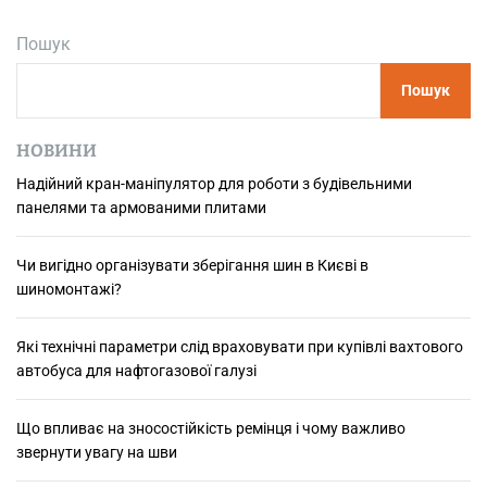
р
е
Пошук
н
д
Пошук
и
2
0
НОВИНИ
2
Надійний кран-маніпулятор для роботи з будівельними
4
панелями та армованими плитами
р
о
к
Чи вигідно організувати зберігання шин в Києві в
у
шиномонтажі?
д
л
Які технічні параметри слід враховувати при купівлі вахтового
я
автобуса для нафтогазової галузі
в
а
Що впливає на зносостійкість ремінця і чому важливо
н
звернути увагу на шви
н
о