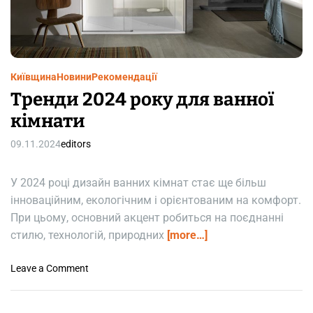
m
e
Київщина
Новини
Рекомендації
Тренди 2024 року для ванної
кімнати
09.11.2024
editors
У 2024 році дизайн ванних кімнат стає ще більш
інноваційним, екологічним і орієнтованим на комфорт.
При цьому, основний акцент робиться на поєднанні
стилю, технологій, природних
[more…]
o
Leave a Comment
n
Т