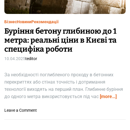
m
e
Бізнес
Новини
Рекомендації
Буріння бетону глибиною до 1
метра: реальні ціни в Києві та
специфіка роботи
10.04.2025
teditor
За необхідності поглибленого проходу в бетонних
перекриттях або стінах точність і дотримання
технології виходять на перший план. Глибинне буріння
до одного метра використовується під час
[more…]
o
Leave a Comment
n
Б
у