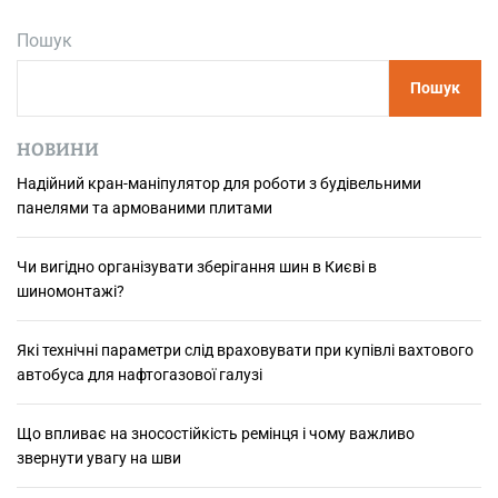
р
Пошук
і
н
Пошук
н
я
б
НОВИНИ
е
Надійний кран-маніпулятор для роботи з будівельними
т
панелями та армованими плитами
о
н
у
Чи вигідно організувати зберігання шин в Києві в
г
шиномонтажі?
л
и
Які технічні параметри слід враховувати при купівлі вахтового
б
автобуса для нафтогазової галузі
и
н
Що впливає на зносостійкість ремінця і чому важливо
о
звернути увагу на шви
ю
д