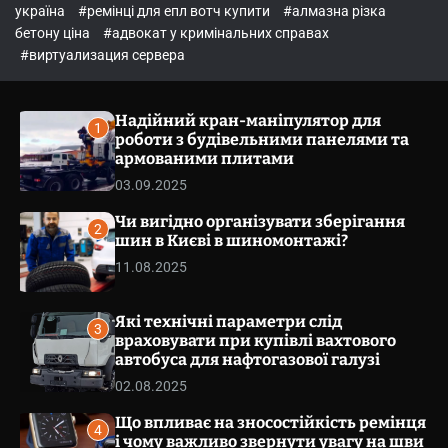
o
україна
#ремінці для епл вотч купити
#алмазна різка
l
бетону ціна
#адвокат у кримінальних справах
o
r
#виртуализация сервера
m
o
d
Надійний кран-маніпулятор для
e
1
роботи з будівельними панелями та
армованими плитами
03.09.2025
Чи вигідно організувати зберігання
2
шин в Києві в шиномонтажі?
11.08.2025
Які технічні параметри слід
3
враховувати при купівлі вахтового
автобуса для нафтогазової галузі
02.08.2025
Що впливає на зносостійкість ремінця
4
і чому важливо звернути увагу на шви