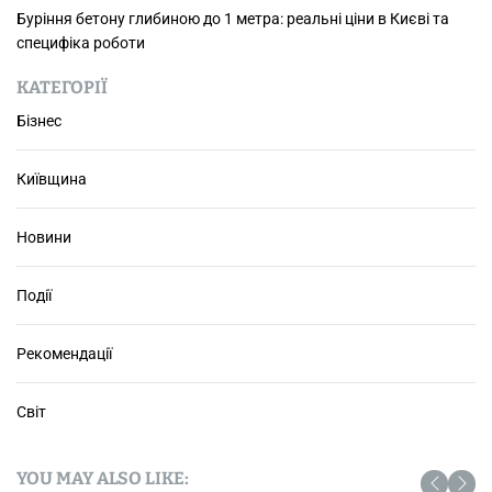
о
Буріння бетону глибиною до 1 метра: реальні ціни в Києві та
1
специфіка роботи
м
е
КАТЕГОРІЇ
т
Бізнес
р
а
Київщина
:
р
е
Новини
а
л
Події
ь
н
і
Рекомендації
ц
і
Світ
н
и
в
YOU MAY ALSO LIKE: