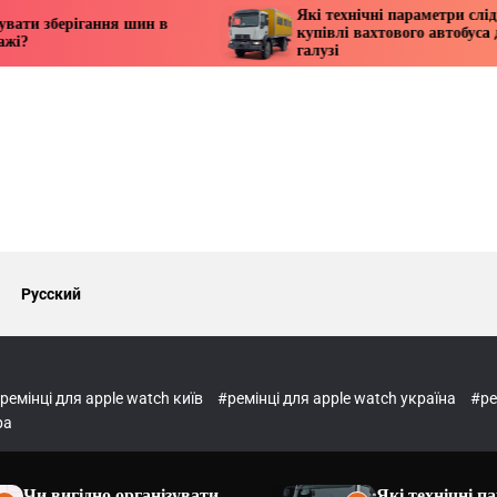
Які технічні параметри слід врахов
берігання шин в
купівлі вахтового автобуса для наф
галузі
Русский
ремінці для apple watch київ
#ремінці для apple watch україна
#ре
ра
Чи вигідно організувати
Які технічні п