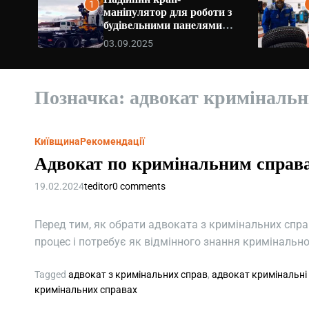
1
маніпулятор для роботи з
будівельними панелями
та армованими плитами
03.09.2025
Позначка:
адвокат кримінальн
Київщина
Рекомендації
Адвокат по кримінальним справа
19.02.2024
teditor
0 comments
Перед тим, як обрати адвоката з кримінальних справ
процес і потребує як відмінного знання кримінальн
Tagged
адвокат з кримінальних справ
,
адвокат кримінальні
кримінальних справах