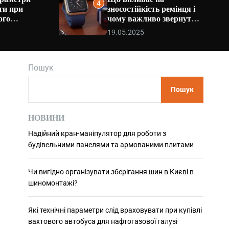
4
m
ти при
зносостійкість ремінця і
o
ого
чому важливо звернути
d
увагу на шви
e
19.05.2025
алузі
Пошук
Пошук
НОВИНИ
Надійний кран-маніпулятор для роботи з
будівельними панелями та армованими плитами
Чи вигідно організувати зберігання шин в Києві в
шиномонтажі?
Які технічні параметри слід враховувати при купівлі
вахтового автобуса для нафтогазової галузі