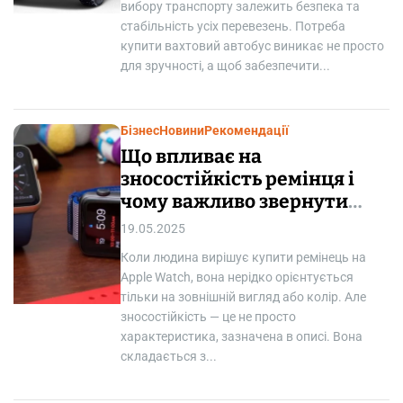
вибору транспорту залежить безпека та
стабільність усіх перевезень. Потреба
купити вахтовий автобус виникає не просто
для зручності, а щоб забезпечити...
Бізнес
Новини
Рекомендації
Що впливає на
зносостійкість ремінця і
чому важливо звернути
увагу на шви
19.05.2025
Коли людина вирішує купити ремінець на
Apple Watch, вона нерідко орієнтується
тільки на зовнішній вигляд або колір. Але
зносостійкість — це не просто
характеристика, зазначена в описі. Вона
складається з...