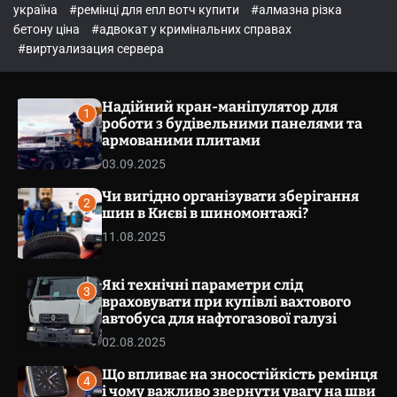
o
україна
#ремінці для епл вотч купити
#алмазна різка
l
бетону ціна
#адвокат у кримінальних справах
o
r
#виртуализация сервера
m
o
d
Надійний кран-маніпулятор для
e
1
роботи з будівельними панелями та
армованими плитами
03.09.2025
Чи вигідно організувати зберігання
2
шин в Києві в шиномонтажі?
11.08.2025
Які технічні параметри слід
3
враховувати при купівлі вахтового
автобуса для нафтогазової галузі
02.08.2025
Що впливає на зносостійкість ремінця
4
і чому важливо звернути увагу на шви