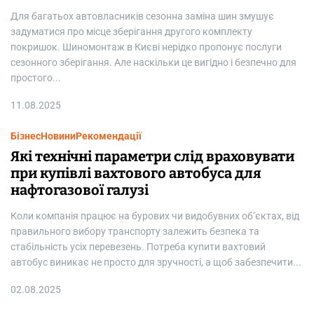
Для багатьох автовласників сезонна заміна шин змушує
задуматися про місце зберігання другого комплекту
покришок. Шиномонтаж в Києві нерідко пропонує послуги
сезонного зберігання. Але наскільки це вигідно і безпечно для
простого...
11.08.2025
Бізнес
Новини
Рекомендації
Які технічні параметри слід враховувати
при купівлі вахтового автобуса для
нафтогазової галузі
Коли компанія працює на бурових чи видобувних об’єктах, від
правильного вибору транспорту залежить безпека та
стабільність усіх перевезень. Потреба купити вахтовий
автобус виникає не просто для зручності, а щоб забезпечити...
02.08.2025