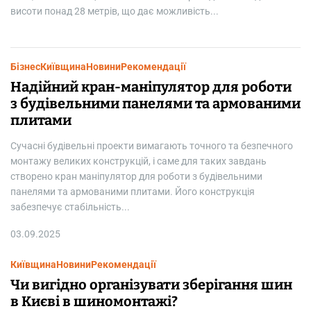
Бізнес
Київщина
Новини
Рекомендації
Надійний кран-маніпулятор для роботи
з будівельними панелями та армованими
плитами
Сучасні будівельні проекти вимагають точного та безпечного
монтажу великих конструкцій, і саме для таких завдань
створено кран маніпулятор для роботи з будівельними
панелями та армованими плитами. Його конструкція
забезпечує стабільність...
03.09.2025
Київщина
Новини
Рекомендації
Чи вигідно організувати зберігання шин
в Києві в шиномонтажі?