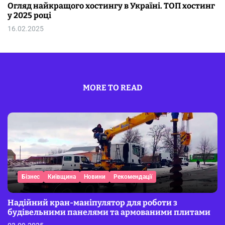
Огляд найкращого хостингу в Україні. ТОП хостинг
у 2025 році
16.02.2025
MORE TO READ
Бізнес
Київщина
Новини
Рекомендації
Надійний кран-маніпулятор для роботи з
будівельними панелями та армованими плитами