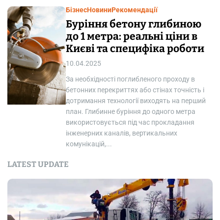
Бізнес
Новини
Рекомендації
Буріння бетону глибиною
до 1 метра: реальні ціни в
Києві та специфіка роботи
10.04.2025
За необхідності поглибленого проходу в
бетонних перекриттях або стінах точність і
дотримання технології виходять на перший
план. Глибинне буріння до одного метра
використовується під час прокладання
інженерних каналів, вертикальних
комунікацій,...
LATEST UPDATE