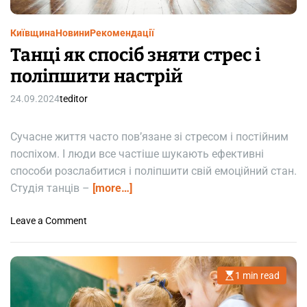
Київщина
Новини
Рекомендації
Танці як спосіб зняти стрес і
поліпшити настрій
24.09.2024
teditor
Сучасне життя часто пов’язане зі стресом і постійним
поспіхом. І люди все частіше шукають ефективні
способи розслабитися і поліпшити свій емоційний стан.
Студія танців –
[more…]
o
Leave a Comment
n
Т
а
1 min read
E
н
s
ц
t