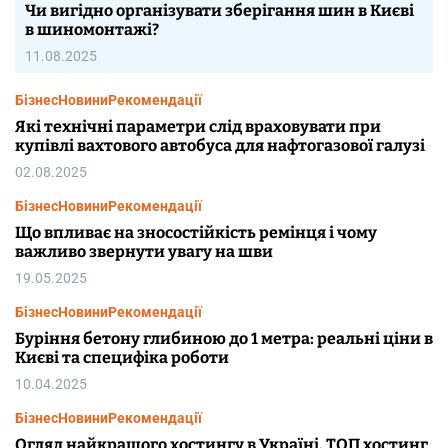
Чи вигідно організувати зберігання шин в Києві
в шиномонтажі?
11.08.2025
Бізнес
Новини
Рекомендації
Які технічні параметри слід враховувати при
купівлі вахтового автобуса для нафтогазової галузі
02.08.2025
Бізнес
Новини
Рекомендації
Що впливає на зносостійкість ремінця і чому
важливо звернути увагу на шви
19.05.2025
Бізнес
Новини
Рекомендації
Буріння бетону глибиною до 1 метра: реальні ціни в
Києві та специфіка роботи
10.04.2025
Бізнес
Новини
Рекомендації
Огляд найкращого хостингу в Україні. ТОП хостинг