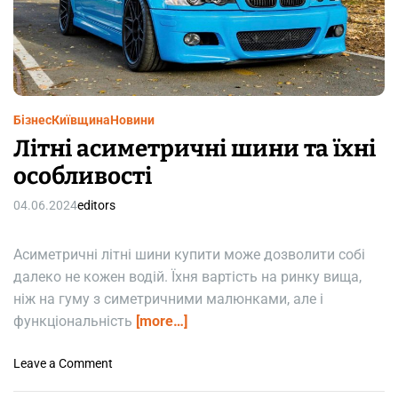
r
м
?
e
a
а
d
ч
t
i
ц
m
і
e
н
Бізнес
Київщина
Новини
а
Літні асиметричні шини та їхні
т
а
особливості
а
04.06.2024
editors
л
г
о
Асиметричні літні шини купити може дозволити собі
р
далеко не кожен водій. Їхня вартість на ринку вища,
и
ніж на гуму з симетричними малюнками, але і
т
функціональність
[more…]
м
й
o
о
Leave a Comment
n
г