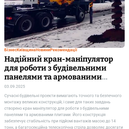
Київщина
Новини
Рекомендації
ятор
Чи вигідно організувати
ими
зберігання шин в Києві в
ми
шиномонтажі?
11.08.2025
та безпечного
Для багатьох автовласників сезонна заміна шин зм
завдань
задуматися про місце зберігання другого комплекту
льними
покришок. Шиномонтаж в Києві нерідко пропонує п
укція
сезонного зберігання. Але наскільки це вигідно і без
асою до 14
простого автомобіліста? Давайте розберемо основні
воляє досягати
мінуси такого рішення. (більше…)