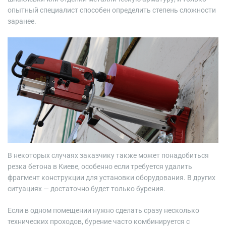
опытный специалист способен определить степень сложности
заранее.
В некоторых случаях заказчику также может понадобиться
резка бетона в Киеве, особенно если требуется удалить
фрагмент конструкции для установки оборудования. В других
ситуациях — достаточно будет только бурения.
Если в одном помещении нужно сделать сразу несколько
технических проходов, бурение часто комбинируется с