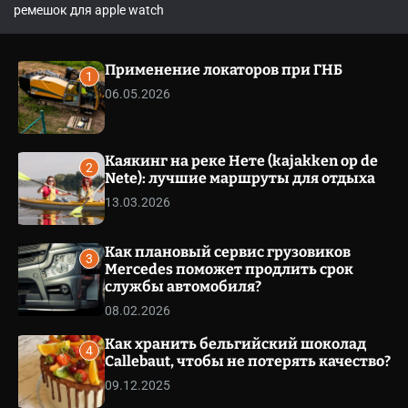
o
ремешок для apple watch
l
o
r
m
Применение локаторов при ГНБ
1
o
06.05.2026
d
e
Каякинг на реке Нете (kajakken op de
2
Nete): лучшие маршруты для отдыха
13.03.2026
Как плановый сервис грузовиков
3
Mercedes поможет продлить срок
службы автомобиля?
08.02.2026
Как хранить бельгийский шоколад
4
Сallebaut, чтобы не потерять качество?
09.12.2025